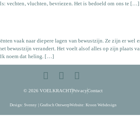
ls: vechten, vluchten, bevriezen. Het is bedoeld om ons te […]
ënten vaak naar diepere lagen van bewustzijn. Ze zijn er wel en
het bewustzijn verandert. Het voelt alsof alles op zijn plaats v
Ik noem dat heling. […]
© 2026 VOELKRACHT
Privacy
Contact
Design: Svenny | Grafisch Ontwerp
Website: Kroon Webdesign